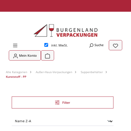
tinhalt springen
Suche
inkl. MwSt.
Mein Konto
Alle Kategorien
Außer-Haus-Verpackungen
Suppenbehälter
Kunststoff - PP
Filter