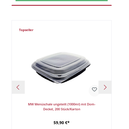
Topseller
cm,
MW Menüschale ungeteilt (1000ml) mit Dom-
Sushi-S
Deckel, 200 Stück/Karton
59,90 €*