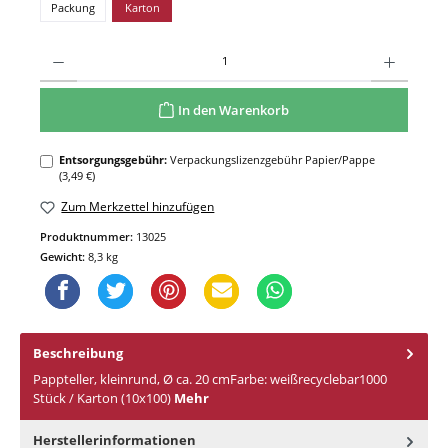
Packung
Karton
In den Warenkorb
Entsorgungsgebühr:
Verpackungslizenzgebühr Papier/Pappe
(3,49 €)
Zum Merkzettel hinzufügen
Produktnummer:
13025
Gewicht:
8,3 kg
Beschreibung
Pappteller, kleinrund, Ø ca. 20 cmFarbe: weißrecyclebar1000
Stück / Karton (10x100)
Mehr
Herstellerinformationen