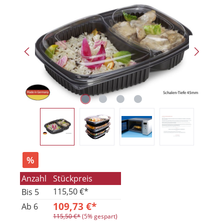
%
Anzahl
Stückpreis
115,50 €*
Bis
5
109,73 €*
Ab
6
115,50 €*
(5% gespart)